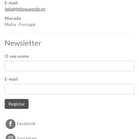
E-mail
feliz@felizquemdiz.pt
Morada
Mafra . Portugal
Newsletter
O seu nome
E-mail
Registar
Facebook
Instagram