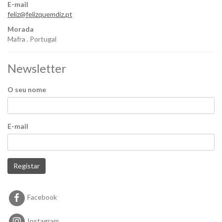
E-mail
feliz@felizquemdiz.pt
Morada
Mafra . Portugal
Newsletter
O seu nome
E-mail
Registar
Facebook
Instagram