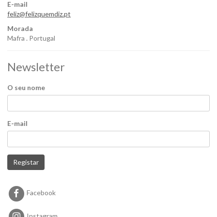
E-mail
feliz@felizquemdiz.pt
Morada
Mafra . Portugal
Newsletter
O seu nome
E-mail
Registar
Facebook
Instagram