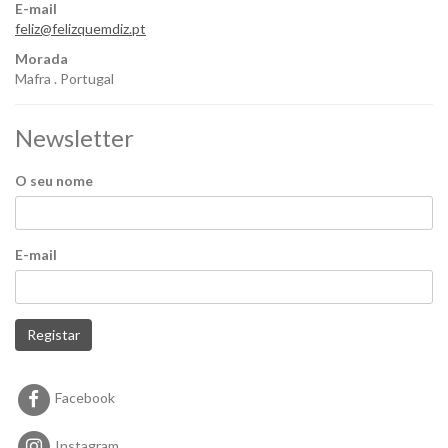
E-mail
feliz@felizquemdiz.pt
Morada
Mafra . Portugal
Newsletter
O seu nome
E-mail
Registar
Facebook
Instagram