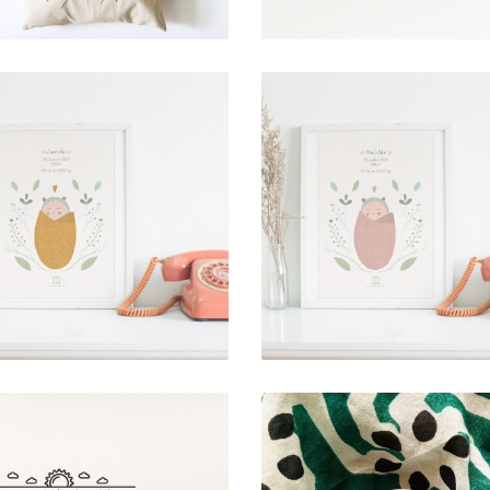
ART PRINT .
ART PRINT .
NASCIMENTO
NASCIMENTO ROS
AMARELO
(PERSONALIZADO
(PERSONALIZADO)
7,00 € — 17,00 €
7,00 € — 17,00 €