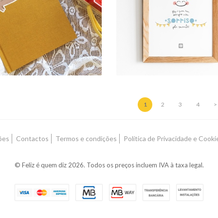
RECORTADO . CÃO
PELA MANHÃ
2,00 €
1,00 € — 2,00 €
1
2
3
4
>
ões
Contactos
Termos e condições
Política de Privacidade e Cooki
© Feliz é quem diz 2026. Todos os preços incluem IVA à taxa legal.