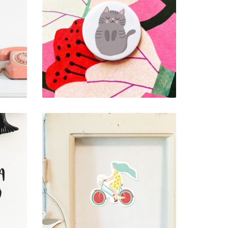
DE
CRACHÁ MINI . GATO
)
2,00 €
AUTOCOLANTE
RECORTADO .
BICICLETA MELANCIA
2,00 €