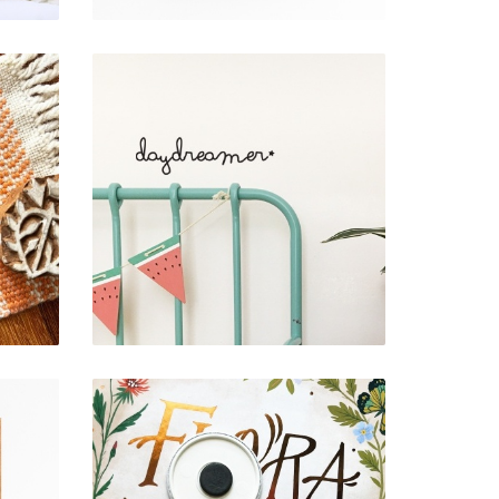
VINIL DE PAREDE .
DAYDREAMER
6,00 €
SO
CRACHÁ / ÍMAN .