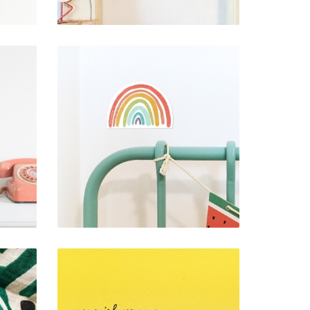
AUTOCOLANTE
A
RECORTADO . ARCO-
)
ÍRIS
2,00 €