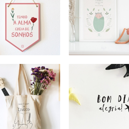
ART PRINT .
ANDEIROLA . ALMA
NASCIMENTO VER
CHEIA DE SONHOS
ÁGUA
(PERSONALIZADO
10,00 €
7,00 € — 17,00 €
VINIL DE PAREDE .
TOTEBAG . LIVROS
BOM DIA
10,00 €
6,00 €