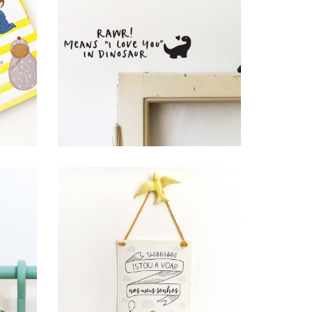
VINIL DE PAREDE .
É
RAWR!
6,00 €
BANDEIROLA . VOAR
E E
NOS SONHOS
10,00 €