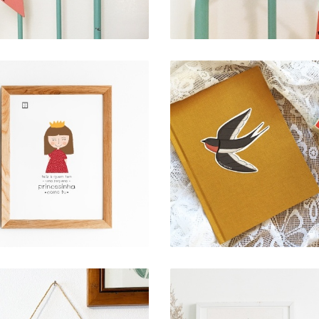
AUTOCOLANTE
ART PRINT .
RECORTADO .
PRINCESINHA
ANDORINHA #2
1,00 € — 2,00 €
2,00 €