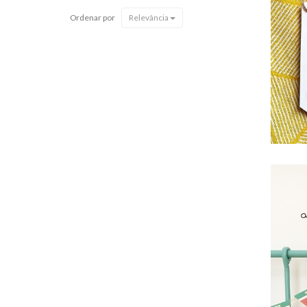
Ordenar por
Relevância
P