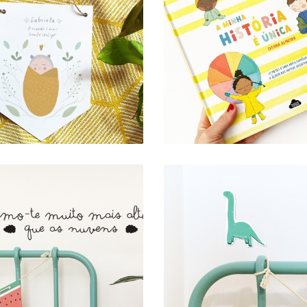
BANDEIROLA . O
MUNDO É MAIS
LIVRO-ÁLBUM "A
BONITO CONTIGO -
MINHA HISTÓRIA 
ERSONALIZADA COM
ÚNICA"
NOME
14,83 €
16,48 €
12,00 €
AUTOCOLANTE
VINIL DE PAREDE .
RECORTADO .
AMO-TE MAIS ALTO
DINOSSAURO (VERD
QUE AS NUVENS
AMARELO)
7,00 € — 12,00 €
2,00 €