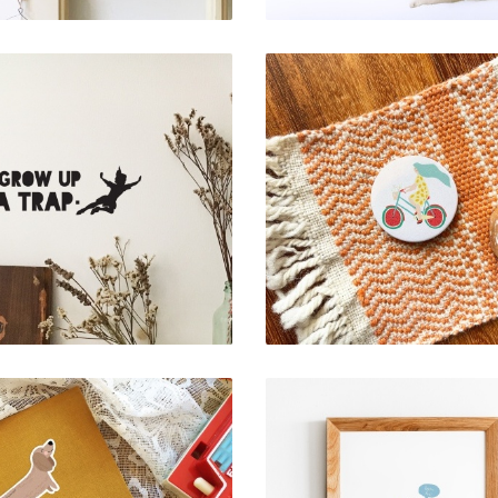
VINIL DE PAREDE .
CRACHÁ MINI .
DON'T GROW UP
BICICLETA
6,00 €
2,00 €
AUTOCOLANTE
ART PRINT . SORRI