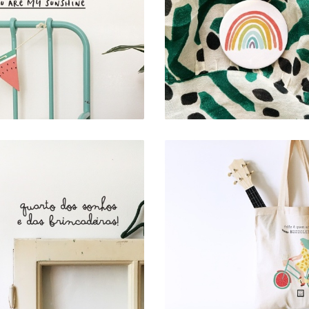
VINIL DE PAREDE .
CRACHÁ MINI . ARC
SUNSHINE
ÍRIS
6,00 €
2,00 €
VINIL DE PAREDE .
TOTEBAG . BICICLE
UARTO DOS SONHOS
10,00 €
6,00 €