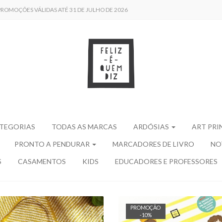
 /// PROMOÇÕES VÁLIDAS ATÉ 31 DE JULHO DE 2026
ATEGORIAS
TODAS AS MARCAS
ARDÓSIAS
ART PRI
PRONTO A PENDURAR
MARCADORES DE LIVRO
NO
S
CASAMENTOS
KIDS
EDUCADORES E PROFESSORES
PROMOÇÃO
-
10
%