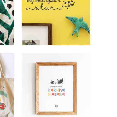
O-
VINIL DE PAREDE .
WISH
6,00 €
ART PRINT . HAKUNA
TA
MATATA
1,00 € — 2,00 €