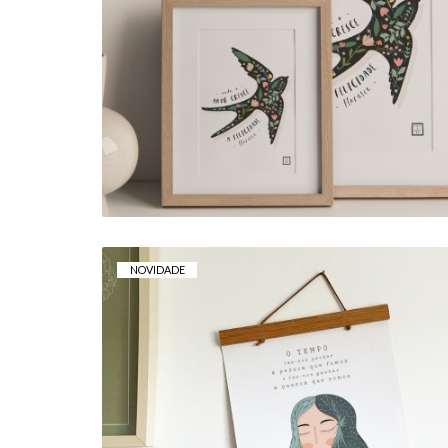
ART PRINT . FELICIDADE
FLORESCE
5,00 € — 15,00 €
NOVIDADE
TELA . TEMPO
15,00 €