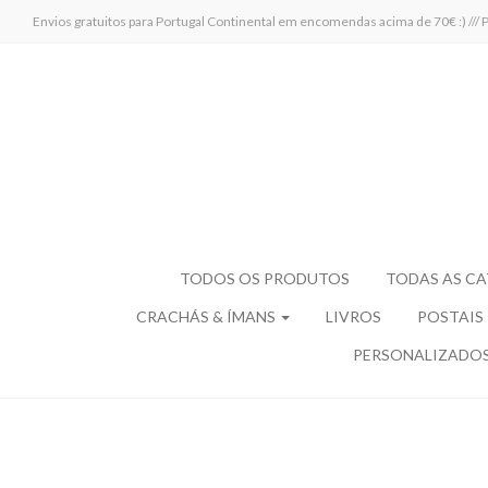
Envios gratuitos para Portugal Continental em encomendas acima de 70€ :)
TODOS OS PRODUTOS
TODAS AS C
CRACHÁS & ÍMANS
LIVROS
POSTAIS
PERSONALIZADO
Feliz