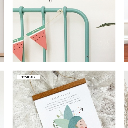
VINIL DE PAREDE . AMO-TE MAIS
ALTO QUE AS NUVENS
7,00 € — 12,00 €
NOVIDADE
TELA . TRANSFORMA-TE
15,00 €