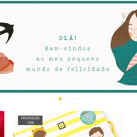
PROMOÇÃO
-
10
%