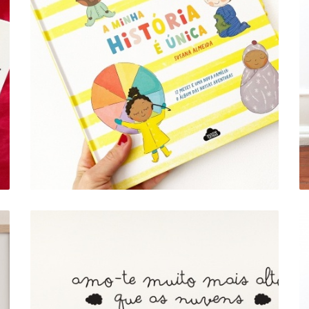
LIVRO-ÁLBUM "A MINHA HISTÓRIA
É ÚNICA"
14,83 €
16,48 €