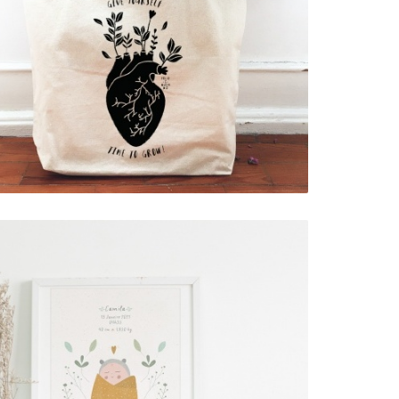
TOTEBAG XL . TIME TO GROW
15,00 €
ART PRINT . NASCIMENTO
AMARELO (PERSONALIZADO)