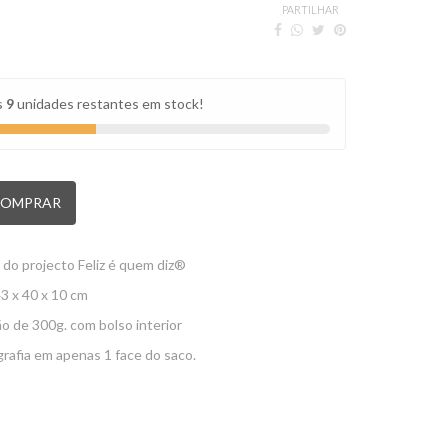
PARTILHAR
s
9
unidades restantes em stock!
OMPRAR
l do projecto Feliz é quem diz®
3 x 40 x 10 cm
 de 300g. com bolso interior
rafia em apenas 1 face do saco.