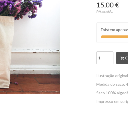
15,00 €
IVA incluído.
Existem apena
C
Ilustração origina
Medida do saco: 4
Saco 100% algodão
Impresso em serig