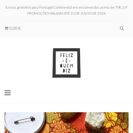
Envios gratuitos para Portugal Continental em encomendas acima de 70€ :) ///
PROMOÇÕES VÁLIDAS ATÉ 31 DE JULHO DE 2026
0,00 €
Toggle
navigation